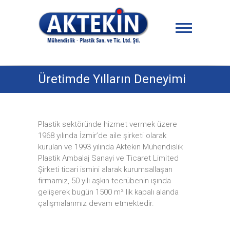
Skip
to
content
Aktekin Plastik
Üretimde Yılların Deneyimi
Plastik sektöründe hizmet vermek üzere
1968 yılında İzmir’de aile şirketi olarak
kurulan ve 1993 yılında Aktekin Mühendislik
Plastik Ambalaj Sanayi ve Ticaret Limited
Şirketi ticari ismini alarak kurumsallaşan
firmamız, 50 yılı aşkın tecrübenin ışında
gelişerek bugün 1500 m² lik kapalı alanda
çalışmalarımız devam etmektedir.